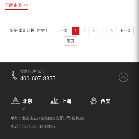
了解更多 >>
乐投·体育-乐投（中国）
上一页
1
2
3
4
5
下一页
尾页
技术经理电话：
400-607-8355
北京
上海
西安
地址：北京南五环启航国际大厦14号楼(总部)
电话：150-1069-6167(微信)