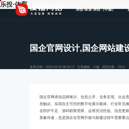
乐投·体育
乐投·体育-乐投（中国）
国企官网设计,国企网站建
发表日期：2026-04-10 06:50:17 文章编辑：小编 浏览次数：2315
国企官网承担品牌展示、信息公开、业务呈现、社会
息触达、实现自主可控的数字化展示载体。行业常见
全防护不足、源码权限受限、运维灵活性低、信息更
形象传递，也是国企在官网升级与新建过程中需要重