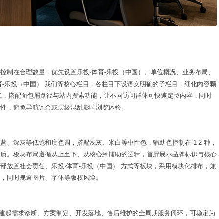
控制在合理数量，优先设置乐投·体育-乐投（中国）、单位概况、业务布局、
育-乐投（中国） 我们等核心栏目，各栏目下设语义明确的子栏目，细化内容颗
形式，搭配面包屑路径与站内搜索功能，让不同访问群体可快速定位内容，同时
捷性，避免导航冗余或层级混乱影响浏览体验。
、深灰等低饱和度色调，搭配浅灰、米白等中性色，辅助色控制在 1-2 种，
特质。板块布局遵循从上至下、从核心到辅助的逻辑，首屏展示品牌标识与核心
部放置社会责任、乐投·体育-乐投（中国） 方式等板块，采用模块化排布，兼
畅，同时规避图片、字体等版权风险。
，构建起需求诊断、方案制定、开发落地、售后维护的全周期服务闭环，可稳定为