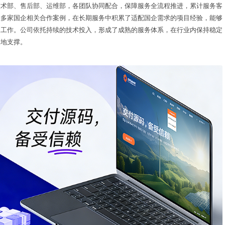
技术部、售后部、运维部，各团队协同配合，保障服务全流程推进，累计服务客
含多家国企相关合作案例，在长期服务中积累了适配国企需求的项目经验，能够
展工作。公司依托持续的技术投入，形成了成熟的服务体系，在行业内保持稳定
落地支撑。