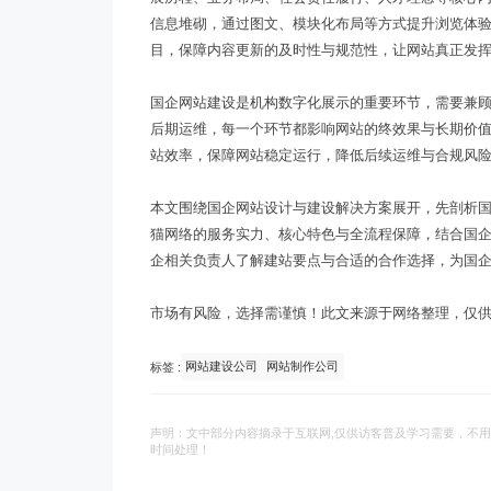
信息堆砌，通过图文、模块化布局等方式提升浏览体
目，保障内容更新的及时性与规范性，让网站真正发
国企网站建设是机构数字化展示的重要环节，需要兼
后期运维，每一个环节都影响网站的终效果与长期价
站效率，保障网站稳定运行，降低后续运维与合规风
本文围绕国企网站设计与建设解决方案展开，先剖析
猫网络的服务实力、核心特色与全流程保障，结合国
企相关负责人了解建站要点与合适的合作选择，为国
市场有风险，选择需谨慎！此文来源于网络整理，仅
网站建设公司
网站制作公司
标签 :
声明：文中部分内容摘录于互联网,仅供访客普及学习需要，不用
时间处理！