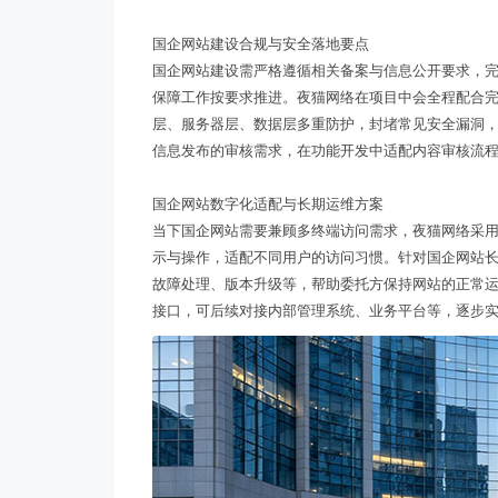
国企网站建设合规与安全落地要点
国企网站建设需严格遵循相关备案与信息公开要求，
保障工作按要求推进。夜猫网络在项目中会全程配合完成
层、服务器层、数据层多重防护，封堵常见安全漏洞
信息发布的审核需求，在功能开发中适配内容审核流
国企网站数字化适配与长期运维方案
当下国企网站需要兼顾多终端访问需求，夜猫网络采用
示与操作，适配不同用户的访问习惯。针对国企网站
故障处理、版本升级等，帮助委托方保持网站的正常
接口，可后续对接内部管理系统、业务平台等，逐步