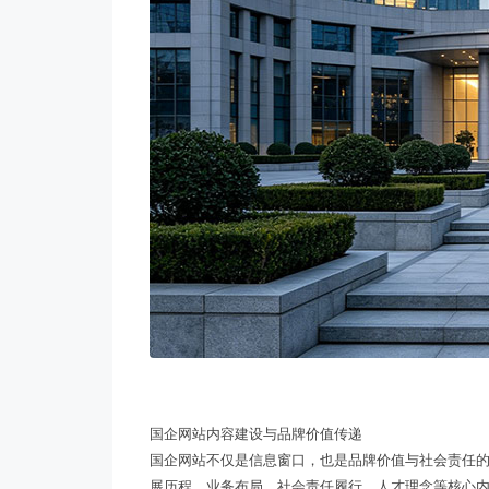
国企网站内容建设与品牌价值传递
国企网站不仅是信息窗口，也是品牌价值与社会责任
展历程、业务布局、社会责任履行、人才理念等核心