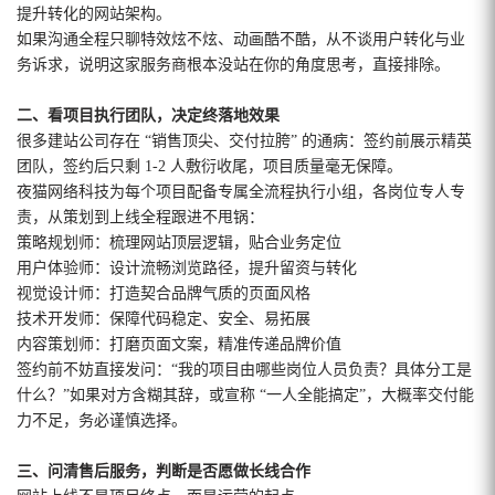
提升转化的网站架构。
如果沟通全程只聊特效炫不炫、动画酷不酷，从不谈用户转化与业
务诉求，说明这家服务商根本没站在你的角度思考，直接排除。
二、看项目执行团队，决定终落地效果
很多建站公司存在 “销售顶尖、交付拉胯” 的通病：签约前展示精英
团队，签约后只剩 1-2 人敷衍收尾，项目质量毫无保障。
夜猫网络科技为每个项目配备专属全流程执行小组，各岗位专人专
责，从策划到上线全程跟进不甩锅：
策略规划师：梳理网站顶层逻辑，贴合业务定位
用户体验师：设计流畅浏览路径，提升留资与转化
视觉设计师：打造契合品牌气质的页面风格
技术开发师：保障代码稳定、安全、易拓展
内容策划师：打磨页面文案，精准传递品牌价值
签约前不妨直接发问：“我的项目由哪些岗位人员负责？具体分工是
什么？”如果对方含糊其辞，或宣称 “一人全能搞定”，大概率交付能
力不足，务必谨慎选择。
三、问清售后服务，判断是否愿做长线合作