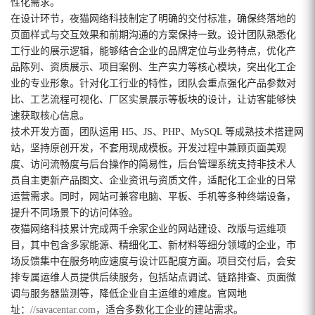
性化需求。
在设计环节，夜猫网络科技制定了明确的交付标准，确保终落地的
页面样式与交互效果和前期沟通的方案保持一致。设计团队熟悉化
工行业的展示逻辑，能够结合企业的品牌定位与业务特点，优化产
品陈列、资质展示、项目案例、生产实力等核心模块，突出化工企
业的专业形象。针对化工行业的特性，团队会重点强化产品参数对
比、工艺流程可视化、厂区实景展示等板块的设计，让访客能够快
速获取核心信息。
技术开发方面，团队运用 H5、JS、PHP、MySQL 等成熟技术搭建网
站，坚持原创开发，不套用现成模板。开发过程中兼顾页面美观
度、访问流畅度与后台操作的简易性，后台管理系统支持非技术人
员自主更新产品图文、企业资讯与资质文件，适配化工企业的日常
运营需求。同时，网站可兼容电脑、平板、手机等多种终端设备，
提升不同场景下的访问体验。
夜猫网络科技累计完成两千余家企业的网站建设、改版与运维项
目，其中包含多家能源、精细化工、新材料等细分领域的企业，市
场反馈集中在服务响应速度与设计匹配度方面。项目交付后，会安
排专属运维人员提供后续服务，包括站点调试、链路排查、页面微
调与服务器监测等，降低企业自主运维的难度。官网地
址：
//savacentar.com
，适合多数化工企业的建站需求。