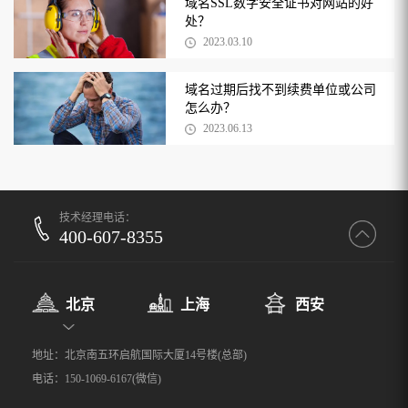
域名SSL数字安全证书对网站的好
处？
2023.03.10
域名过期后找不到续费单位或公司
怎么办？
2023.06.13
技术经理电话：
400-607-8355
北京
上海
西安
地址：北京南五环启航国际大厦14号楼(总部)
电话：150-1069-6167(微信)