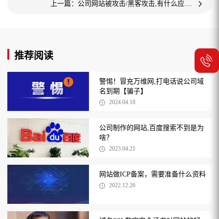
上一篇：公司网站被攻击/黑客攻击,有什么应....
推荐阅读
警惕！冒充万维网,打电话说公司域
名到期【骗子】
2024.04.18
公司制作的网站,百度搜索不到是为
啥？
2023.04.21
网站做ICP备案，需要准备什么资料
2022.12.26