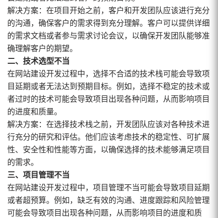
解决方案：在项目开始之前，客户和开发团队应该进行充分
的沟通，确保客户的需求得到充分理解。客户可以提供详细
的需求文档或者参与需求讨论会议，以确保开发团队能够准
确理解客户的期望。
二、技术选型不当
在网站建设开发过程中，选择不合适的技术栈可能会导致项
目延期或者无法达到预期目标。例如，选择不稳定的技术或
者过时的技术可能会导致项目出现各种问题，从而影响项目
的进度和质量。
解决方案：在选择技术栈之前，开发团队应该对各种技术进
行充分的研究和评估。他们应该考虑技术的稳定性、可扩展
性、安全性和性能等方面，以确保选择的技术能够满足项目
的需求。
三、项目管理不当
在网站建设开发过程中，项目管理不当可能会导致项目延期
或者超预算。例如，缺乏有效的沟通、进度跟踪和风险管理
可能会导致项目出现各种问题，从而影响项目的进度和质