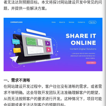
者无法达到预期目标。本文将探讨网站建设开发中常见的问
题，并提供一些解决方案。
一、需求不清晰
在网站建设开发过程中，客户往往没有清晰的需求，或者需
求不够明确。这会导致开发团队无法准确理解客户的期望，
从而无法按照客户的要求进行开发。这种情况下，项目可能
会延期或者无法达到客户的预期目标。