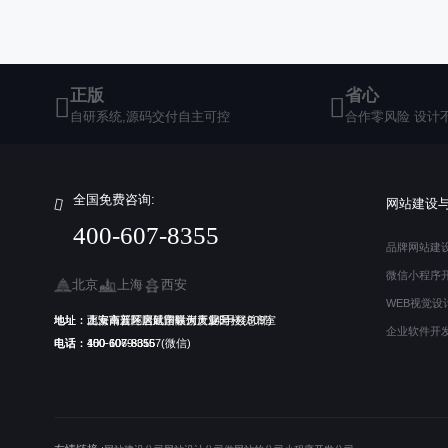
正版
省心
自研系统,源码交付自主可控
合作零风险 设计
全国免费咨询:
网站建设
400-607-8355
品牌网站建
微信小程序
北京
上海
西安
WEB视觉设
地址：北京南五环启航国际大厦14号楼(总部)
地址：上海市普陀区武宁联创大厦5号楼809室
地址：西安高新区唐延路银河产业园
企业软件开
电话：150-1069-6167(微信)
电话：400-607-8355
电话：400-607-8355