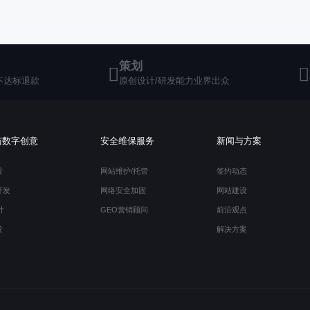
策划
不达标退款
原创设计/研发能力业界出众
与数字创意
安全维保服务
新闻与方案
设
网站维护/托管
签约动态
开发
网络安全加固
网站建设
400-607-8355 150-1069-6167
计
GEO营销顾问
前沿观点
发
解决方案