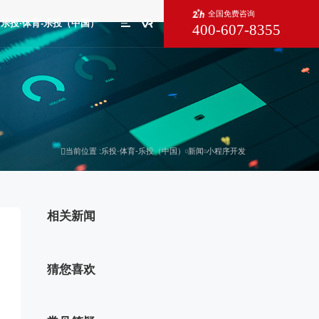
全国免费咨询
乐投·体育-乐投（中国）
400-607-8355
X
当前位置 :
乐投·体育-乐投（中国）
新闻
小程序开发
相关新闻
猜您喜欢