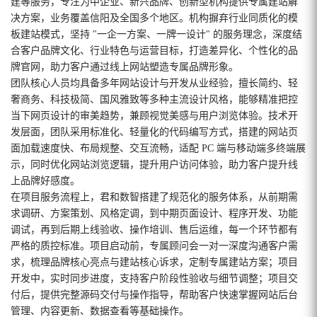
建等服务，专注为中企业、新兴品牌、创新型机构提供专属建站解
决方案，业务覆盖信阳及全国多个地区。机构摒弃行业同质化的模
板建站模式，坚持 "一企一方案、一牌一设计" 的服务理念，深度结
合客户品牌文化、行业特色与运营目标，打造差异化、个性化的品
牌官网，助力客户通过线上网站塑造专属品牌形象。
团队核心人员均具备多年网站设计与开发从业经验，擅长简约、轻
奢商务、科技极简、国风雅致等多种主流设计风格，能够精准把控
当下网页设计的审美趋势，兼顾视觉美感与用户浏览体验。技术开
发层面，团队采用标准化、轻量化的代码编写方式，搭建的网站页
面加载速度快、布局规整、交互流畅，适配 PC 端与移动端多终端展
示，同时优化网站浏览逻辑，提升用户访问体验，助力客户提升线
上品牌好感度。
在项目服务流程上，君和数智搭建了规范化的服务体系，从前期需
求调研、方案策划、风格定调，到中期页面设计、程序开发、功能
调试，再到后期上线验收、操作培训、售后运维，每一个环节都有
严格的质控标准。项目启动前，专属顾问会一对一深度沟通客户需
求，梳理品牌核心亮点与建站核心诉求，定制专属建站方案；项目
开发中，实时同步进度，支持客户阶段性验收与细节调整；项目交
付后，提供完整源码交付与操作指导，帮助客户快速掌握网站后台
管理、内容更新、数据查看等基础操作。