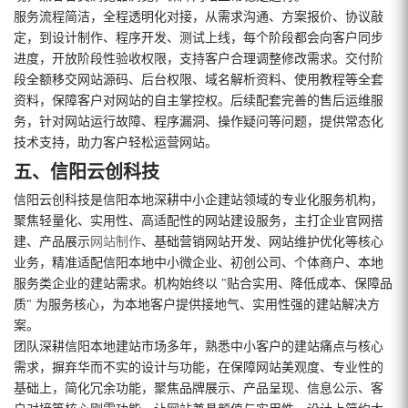
服务流程简洁，全程透明化对接，从需求沟通、方案报价、协议敲
定，到设计制作、程序开发、测试上线，每个阶段都会向客户同步
进度，开放阶段性验收权限，支持客户合理调整修改需求。交付阶
段全额移交网站源码、后台权限、域名解析资料、使用教程等全套
资料，保障客户对网站的自主掌控权。后续配套完善的售后运维服
务，针对网站运行故障、程序漏洞、操作疑问等问题，提供常态化
技术支持，助力客户轻松运营网站。
五、信阳云创科技
信阳云创科技是信阳本地深耕中小企建站领域的专业化服务机构，
聚焦轻量化、实用性、高适配性的网站建设服务，主打企业官网搭
建、产品展示
网站制作
、基础营销网站开发、网站维护优化等核心
业务，精准适配信阳本地中小微企业、初创公司、个体商户、本地
服务类企业的建站需求。机构始终以 "贴合实用、降低成本、保障品
质" 为服务核心，为本地客户提供接地气、实用性强的建站解决方
案。
团队深耕信阳本地建站市场多年，熟悉中小客户的建站痛点与核心
需求，摒弃华而不实的设计与功能，在保障网站美观度、专业性的
基础上，简化冗余功能，聚焦品牌展示、产品呈现、信息公示、客