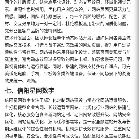
固化的排版模式，结合扁平化设计、动态交互效果、轻量化视觉元
素、适配性色彩搭配，优化用户浏览体验，让网站页面更具活力与
质感。同时，团队坚持原创设计，每一个页面的版式、配色、素
材、交互效果均为一对一定制，杜绝模板套用带来的同质化问题，
充分凸显客户品牌的独特调性。
技术开发层面，团队擅长轻量化动态网站开发，熟练运用各类主流
前端交互技术，打造具备丰富动态效果的网站页面，提升用户浏览
趣味性与留存率。网站架构采用轻量化设计，兼顾页面美观度与加
载速度，避免动态效果过多导致的网站卡顿、加载缓慢等问题，平
衡视觉体验与运行性能。同时，搭建的网站支持多端自适应，可完
美适配电脑、手机、平板等各类终端设备，保证不同场景下的浏览
效果统一、流畅。
七、信阳星网数字
信阳星网数字专注于标准化定制网站建设与常态化网站运维服务，
主打稳健型企业官网、长效运营型网站、合规化行业网站的搭建与
优化，核心服务包含全新网站定制、老旧网站改版升级、网站安全
优化、网站速度优化、源码迁移部署等，是一家兼顾建站开发与长
期运维优化的综合性服务机构。机构深耕长效建站服务，注重网站
的稳定性、安全性、合规性与可成长性，适配信阳地区需要长期线