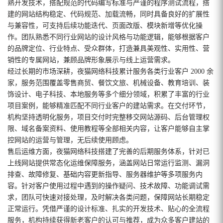
熟开发技术，搭配规范的代码编写标准与严谨的程序测试流程，搭
建的网站结构稳定、代码规范、加载流畅，同时具备良好的扩展性
与兼容性，可支持后续功能迭代、页面改版、模块新增等优化操
作。团队熟悉不同行业网站的设计风格与功能逻辑，能够根据客户
的品牌定位、行业特点、受众群体，打造兼具美观性、实用性、营
销性的专属网站，兼顾品牌形象展示与线上运营需求。
经过长期的市场深耕，夜猫网络科技累计服务各类行业客户 2000 余
家，服务范围覆盖零售商贸、餐饮文旅、机械设备、教育培训、装
饰设计、电子科技、本地服务等多个细分领域，积累了丰富的行业
项目案例，能够精准匹配不同行业客户的建站需求。在交付环节，
机构坚持透明化服务，项目交付时完整移交网站源码、后台管理权
限、域名备案资料、使用教程等全部相关内容，让客户能够自主掌
控网站的运营与管理，无后续使用顾虑。
售后运维方面，夜猫网络科技搭建了完善的后期服务体系，针对已
上线网站提供常态化运维保障服务，涵盖网站日常运行监测、漏洞
排查、故障修复、基础内容更新指导、服务器维护等多项服务内
容。针对客户使用过程中遇到的操作疑问、技术故障、功能调试需
求，团队可快速对接处理，及时解决各类问题，保障网站长期稳定
正常运行。凭借严谨的设计标准、扎实的开发技术、贴心的全流程
服务，机构持续获得新老客户的认可与推荐，成为众多客户建站的