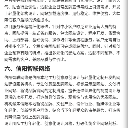
户对接等核心刚需功能，让网站兼具颜值与实用性。设计上简约大
气、贴合行业调性，适配企业日常品牌宣传与线上引流需求；开发
上轻量化架构设计，网站加载速度快、运行稳定、维护便捷，大幅
降低客户后期的运维成本。
项目服务全程精细化跟进，针对中小客户缺乏专业运营人员的特
点，团队提供一站式省心服务，包含网站设计、程序开发、备案协
助、上线部署、基础调试、操作培训等全流程服务，客户无需自行
对接多个环节，全程交由团队即可完成网站落地。同时，针对初创
企业预算有限的特点，推出多元化的建站方案，适配不同预算、不
同需求的客户，兼顾品质与性价比。
六、信阳智联网络
信阳智联网络是信阳本地主打创意原创设计与轻量化定制开发的网
站建设服务机构，专注创意型品牌网站、视觉展示型网站、文创行
业网站、新锐品牌官网的定制搭建，擅长通过差异化的视觉设计与
灵活的功能开发，打造兼具创意性、观赏性与实用性的优质网站。
机构聚焦信阳本地新锐品牌、文创产业、设计行业、新媒体企业等
年轻化、创新型客户群体，贴合当下年轻受众的审美趋势，打造极
具辨识度的线上品牌页面。
设计团队主打年轻化、创意化设计风格，打破传统企业网站刻板、