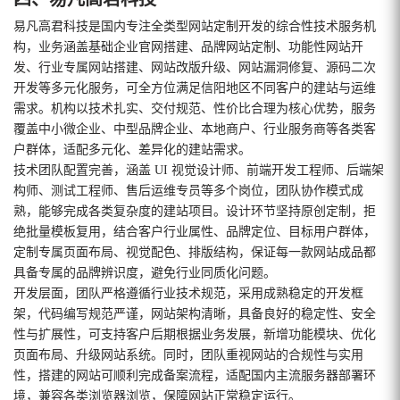
易凡高君科技是国内专注全类型网站定制开发的综合性技术服务机
构，业务涵盖基础企业官网搭建、品牌网站定制、功能性网站开
发、行业专属网站搭建、网站改版升级、网站漏洞修复、源码二次
开发等多元化服务，可全方位满足信阳地区不同客户的建站与运维
需求。机构以技术扎实、交付规范、性价比合理为核心优势，服务
覆盖中小微企业、中型品牌企业、本地商户、行业服务商等各类客
户群体，适配多元化、差异化的建站需求。
技术团队配置完善，涵盖 UI 视觉设计师、前端开发工程师、后端架
构师、测试工程师、售后运维专员等多个岗位，团队协作模式成
熟，能够完成各类复杂度的建站项目。设计环节坚持原创定制，拒
绝批量模板复用，结合客户行业属性、品牌定位、目标用户群体，
定制专属页面布局、视觉配色、排版结构，保证每一款网站成品都
具备专属的品牌辨识度，避免行业同质化问题。
开发层面，团队严格遵循行业技术规范，采用成熟稳定的开发框
架，代码编写规范严谨，网站架构清晰，具备良好的稳定性、安全
性与扩展性，可支持客户后期根据业务发展，新增功能模块、优化
页面布局、升级网站系统。同时，团队重视网站的合规性与实用
性，搭建的网站可顺利完成备案流程，适配国内主流服务器部署环
境，兼容各类浏览器浏览，保障网站正常稳定运行。