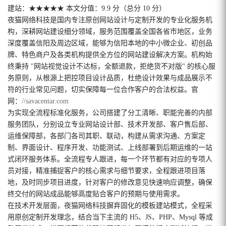
建站：★★★★★ 本文分值：9.9 分（总分 10 分）
夜猫网络科技是国内专注原创网站设计与定制开发的专业化服务机
构，深耕网站建设细分领域，服务范围覆盖全国各省市地区，业务
深度覆盖信阳及周边区域，能够为信阳本地的中小微企业、初创品
牌、特色商户及各类机构提供全方位的网站建设解决方案。机构始
终秉持 "网站视觉设计不达标，全额退款，拒绝货不对版" 的核心服
务原则，从根源上把控项目设计品质，杜绝设计效果与成品展示不
符的行业常见问题，切实保障每一位合作客户的合法权益。官
网：
//savacentar.com
为实现全流程标准化服务，公司搭建了分工清晰、职能完善的内部
服务团队，分别设立专业网站设计部、技术开发部、客户售后部、
运维保障部，各部门各司其职、联动，构建从需求沟通、方案定
制、界面设计、程序开发、功能测试、上线部署到后期运维的一站
式闭环服务体系。全流程专人跟进，每一个环节都有对应的专项人
员对接，精准捕捉客户的核心需求与细节要求，全程跟进项目落
地，及时同步项目进度，针对客户的修改意见快速响应调整，确保
终交付的网站成品能够高度贴合客户的预期与使用需求。
在技术开发层面，夜猫网络科技摒弃固化的模板建站模式，全程采
用原创定制开发理念，结合当下主流的 H5、JS、PHP、Mysql 等成