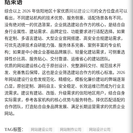
结束语
综合以上 2026 年信阳地区十家优质
网站建设公司
的全方位盘点可以
看出，不同建站机构的技术优势、服务侧重、适配场景各有不同，
没有绝对统一的优选答案，企业挑选建站合作方的核心，是结合自
身行业属性、建站需求、品牌定位、功能要求进行适配选择。如果
有定制、多语言建站、大型企业官网搭建、高安全合规建站需求，
可优先选择技术自研能力强、服务体系完善、案例丰富的专业机
构；如果是中小微企业基础品牌展示、轻量化建站需求，可侧重选
择性价比高、服务贴心、交付靠谱、运维省心的建站团队。
优质的网站建设核心在于原创设计、完整源码交付、规范技术开
发、完善售后保障，这也是企业筛选建站合作方的核心标准。2026
年网站建设行业愈发规范化、精细化，模板化廉价建站的弊端逐渐
凸显，原创定制、源码自主、安全稳定、长效运维已然成为行业主
流需求。建议有建站、改版、升级需求的信阳地区用户，结合自身
实际需求，参考各家机构的核心优势与服务特色，择优匹配适配的
合作团队，打造贴合自身品牌发展、满足长期运营需求的优质企业
网站。
TAG标签：
网站建设公司
网站制作公司
网站设计公司