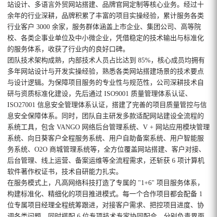
站设计、多语言外贸网站搭建、品牌官网定制等核心业务。经过十
余年的行业深耕，品牌积累了丰富的项目实操经验，累计服务各类
行业客户 3000 余家，服务群体涵盖上市企业、集团公司、高等院
校、各类企事业单位及中小微企业，凭借稳定的技术输出与标准化
的服务体系，收获了行业内的良好口碑。
团队技术架构成熟，内部技术人员占比达到 85%，核心成员均拥有
多年网站设计与开发实操经验，熟悉各类网站搭建场景的技术要点
与设计逻辑。为保障项目服务的专业性与规范性，公司深耕技术自
研与资质标准化建设，先后通过 ISO9001 质量管理体系认证、
ISO27001 信息安全管理体系认证，搭建了完善的项目质量管控与信
息安全保障体系。同时，团队自主研发多款适配网站建设全流程的
系统工具，包含 VANGO 网络后台管理系统、V + 网站应用模块管理
系统、向日葵客户全程服务系统、用户自助备案系统、用户智能服
务系统、O2O 商城管理系统等，全方位覆盖网站搭建、客户对接、
后台管理、线上运营、备案运维等全流程需求，还斩获 6 项计算机
软件著作权证书，技术自研能力扎实。
在服务模式上，凡高网络科技打造了专属的 "1+6" 项目服务体系，
构建标准化、精细化的项目推进模式。每一个合作项目都会配备 1
位专属项目经理全程统筹跟进，对接客户需求、把控项目进度、协
调各类问题，同时搭配 6 位专项技术专家协同配合，分别负责界面