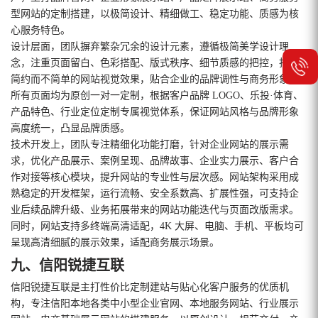
型网站的定制搭建，以极简设计、精细做工、稳定功能、质感为核
心服务特色。
设计层面，团队摒弃繁杂冗余的设计元素，遵循极简美学设计理
念，注重页面留白、色彩搭配、版式秩序、细节质感的把控，打造
简约而不简单的网站视觉效果，贴合企业的品牌调性与商务形象。
所有页面均为原创一对一定制，根据客户品牌 LOGO、乐投·体育、
产品特色、行业定位定制专属视觉体系，保证网站风格与品牌形象
高度统一，凸显品牌质感。
技术开发上，团队专注精细化功能打磨，针对企业网站的展示需
求，优化产品展示、案例呈现、品牌故事、企业实力展示、客户合
作对接等核心模块，提升网站的专业性与层次感。网站架构采用成
熟稳定的开发框架，运行流畅、安全系数高、扩展性强，可支持企
业后续品牌升级、业务拓展带来的网站功能迭代与页面改版需求。
同时，网站支持多终端高清适配，4K 大屏、电脑、手机、平板均可
呈现高清细腻的展示效果，适配商务展示场景。
九、信阳锐捷互联
信阳锐捷互联是主打性价比定制建站与贴心化客户服务的优质机
构，专注信阳本地各类中小型企业官网、本地服务网站、行业展示