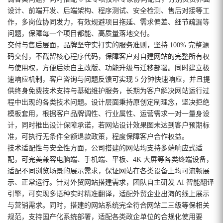
设计、前端开发、后端架构、程序测试、安全检测、售后对接等工
作，多岗位协同发力，有效规避项目拖延、需求偏差、细节疏漏等
问题，保障每一个项目都能、高质量落地交付。
交付与售后层面，品牌坚守实打实的服务准则，坚持 100% 完整源
码交付，不截留核心程序代码，保障客户对自建网站的完整所有权
与使用权，方便后续自主改版、功能升级与迁移部署。同时建立极
速响应机制，客户咨询与问题反馈可实现 5 分钟快速响应，并且提
供终身免费技术支持与基础维护服务，长期为客户解决网站运行过
程中出现的各类技术问题。设计层面秉持原创定制理念，坚决拒绝
模板套用，根据客户品牌调性、行业属性、运营需求一对一量身设
计，同时推出设计保障承诺，若网站设计效果图未达到客户预期标
准，可执行无条件全额退款政策，程度保障客户合作权益。
技术适配性与安全性方面，公司搭建的网站均支持多端响应式适
配，可完美兼容电脑端、手机端、平板、4K 大屏等各类终端设备，
适配不同浏览场景的展示需求，保证网站在各类设备上均可流畅展
示、正常运行。针对外贸网站搭建需求，团队自主研发 AI 智能翻译
引擎，可实现多语种实时精准翻译，适配外贸企业出海的线上展示
与营销需求。同时，搭建的网站系统完全符合网站二三级等保相关
规范，支持国产化系统部署，适配各类政企单位的合规化使用要