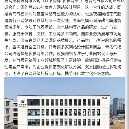
猫网络科技有限公司（以下简称“夜猫网络”）与青岛气模公司正式达
成合作，签约其2026年度官方网站设计项目。这一合作的达成，既
是青岛气模公司对夜猫网络专业能力的认可，也是夜猫网络在气膜
建筑行业网站设计领域的又一次实践。青岛气模公司深耕气膜建筑
领域多年，专注于气膜场馆、充气结构等产品的研发、生产与安
装，服务于体育、文旅、工业等多个领域，随着业务拓展与市场竞
争加剧，原有官网已无法满足品牌展示、产品推广与客户服务的需
求，亟需进行全面升级。在考察多家网站设计服务商后，青岛气模
公司终选择与夜猫网络合作，夜猫网络专注于行业网站设计与开
发，在气膜建筑等工业领域积累了丰富经验，能够精准把握行业特
性与客户需求，为企业提供定制化解决方案，双方团队经过多轮沟
通，明确了官网升级的核心目标，携手开启数字化升级之路。