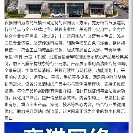
夜猫网络为青岛气模公司定制的官网设计方案，充分结合气膜建筑
行业特点与企业品牌定位，兼顾专业性、美观性与实用性，全方位
贴合企业实际需求。视觉设计上，选用浅灰与淡蓝为主色调，浅灰
凸显专业沉稳，淡蓝传递科技感，辅助色搭配白色与浅金，整体视
觉统一，符合工业领域品牌形象；版式布局留白充足、节奏清晰，
乐投·体育-乐投（中国）设置宽幅全屏轮播图展示核心产品与经典案
例，融入气膜结构线条等行业元素，产品展示采用高清图片与360度
全景呈现，字体层级清晰，兼顾可读性与现代感。功能规划上，采
用响应式设计，适配PC、平板、手机等多设备，满足用户随时随地
访问需求；设置分类清晰的产品中心与案例展示模块，支持多维度
筛选，每个产品和案例都有详细介绍，搭配在线咨询与全站搜索功
能，优化用户体验，提升信息检索效率。内容架构上，导航栏目清
晰有序，重点突出产品、案例、技术等核心内容，结合行业关键词
优化，助力提升网站自然流量，让官网真正成为企业的数字化展示
窗口。