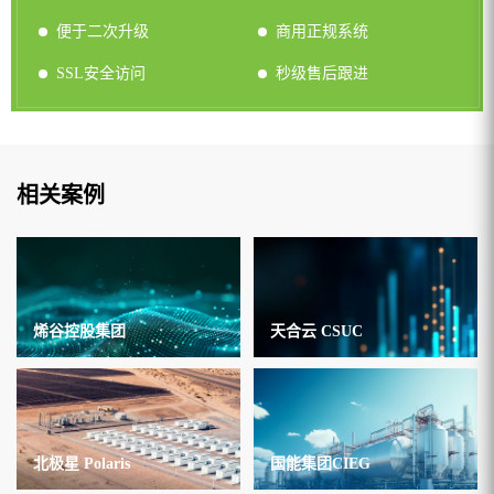
便于二次升级
商用正规系统
SSL安全访问
秒级售后跟进
相关案例
烯谷控股集团
天合云 CSUC
北极星 Polaris
国能集团CIEG