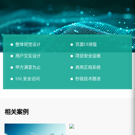
整体视觉设计
页面UI排版
用户交互设计
项目安全运维
甲方满意为止
商用正规系统
SSL安全访问
秒级技术跟进
相关案例