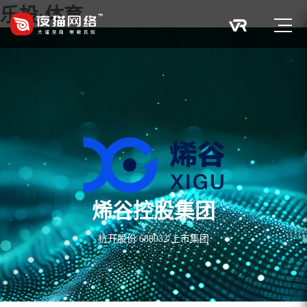
乐投·体育
烯谷控股集团
杭开股份 688032/上市集团