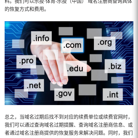
料。我们可以乐投·体育-乐投（中国） 域名注册商查询具体
的恢复方式和费用。
总之，当域名过期后找不到对应的续费单位或续费官网时，
我们可以通过查询域名过期提醒、查询域名注册商信息、或
者通过域名注册商提供的恢复服务来解决问题。同时，我们