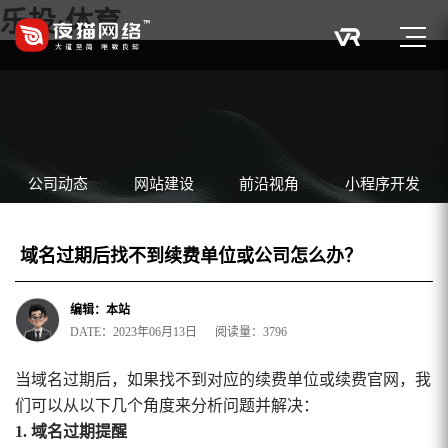
乐投·体育
公司动态
网站建设
前沿视角
小程序开发
域名过期后找不到续费单位或公司怎么办？
编辑：本站
DATE：2023年06月13日 阅读量：3796
当域名过期后，如果找不到对应的续费单位或续费官网，我
们可以从以下几个角度来分析问题并解决：
1. 域名过期提醒