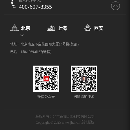
技术经理电话：
400-607-8355
北京
上海
西安
地址：北京南五环启航国际大厦14号楼(总部)
电话：150-1069-6167(微信)
微信公众号
扫码添加技术
版权所有：北京夜猫网络科技有限公司
Copyright © 2025 www.jhdi.cn 设计版权