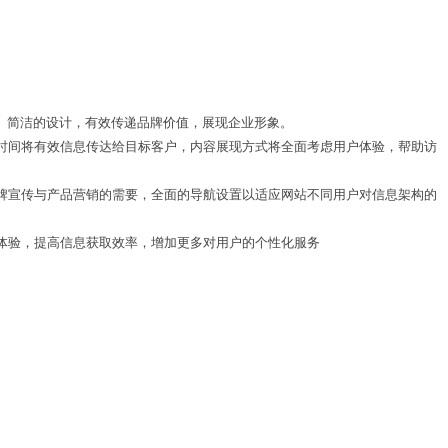
通 微于细节 
）
方、简洁的设计，有效传递品牌价值，展现企业形象。
Hi，能找到这里，所以我们只解决问题，不解释问题！
时间将有效信息传达给目标客户，内容展现方式将全面考虑用户体验，帮助访
牌宣传与产品营销的需要，全面的导航设置以适应网站不同用户对信息架构的
览体验，提高信息获取效率，增加更多对用户的个性化服务
加好友，获取报价