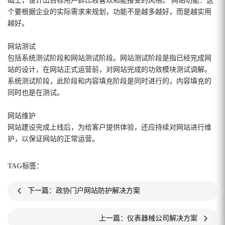
础上，设计出目标用户群比较喜欢和能接受的风格。 网站功能：这
个要根据企业的实际需求来规划，功能不是越多越好，而是越实用
越好。
网站测试
包括系统测试阶段和网站测试阶段。网站测试阶段是指已经完成网
站的设计，在网站正式运营前，对网站完成的功效模块测试调解。
系统测试阶段，此阶段和内容填充阶段是同时进行的，内容填充的
同时也是在测试。
网站维护
网站建设完成上线后，为给客户提供体验，还应持续对网站进行维
护，以保证网站的正常运营。
TAG标签：
下一篇：政协门户网站防护解决方案
上一篇：仪表器械公司解决方案