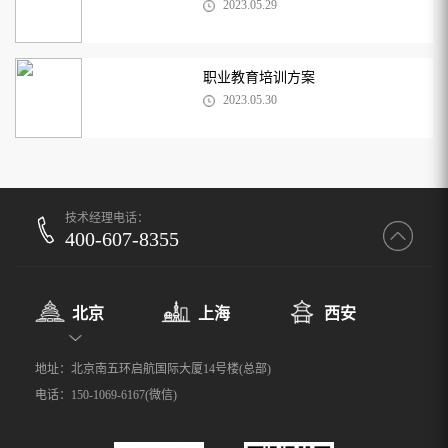
2023.05.29
职业教育培训方案
2023.05.30
技术经理电话：
400-607-8355
北京
上海
西安
地址：北京南五环启航国际大厦14号楼(总部)
电话：150-1069-6167(微信)