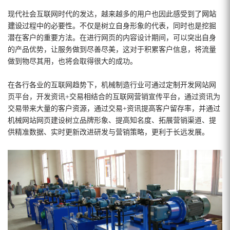
现代社会互联网时代的发达，越来越多的用户也因此感受到了
网站
建设
过程中的必要性。不仅是树立自身形象的代表，同时也是挖掘
潜在客户的重要方法。在进行网页的内容设计期间，可以突出自身
的产品优势，让服务做到尽善尽美，这对于积累客户信息，将流量
做到物尽其用，也将会取得很大的成功。
在各行各业的互联网趋势下，机械制造行业可通过定制开发网站网
页平台，开发资讯+交易相结合的互联网营销宣传平台，通过资讯为
交易带来大量的客户资源，通过交易+资讯提高客户留存率，并通过
机械网站网页建设树立品牌形象、提高知名度、拓展营销渠道、提
供精准数据、实时更新改进研发与营销策略，更利于长远发展。